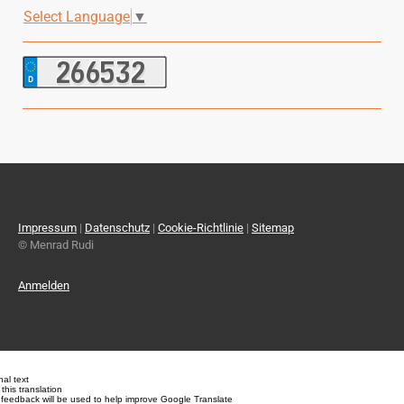
Select Language
▼
Impressum
|
Datenschutz
|
Cookie-Richtlinie
|
Sitemap
© Menrad Rudi
Anmelden
nal text
this translation
 feedback will be used to help improve Google Translate