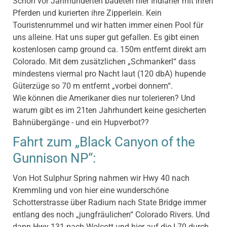
Schon vor Jahrhunderten badeten hier Indianer mit ihren
Pferden und kurierten ihre Zipperlein. Kein
Touristenrummel und wir hatten immer einen Pool für
uns alleine. Hat uns super gut gefallen. Es gibt einen
kostenlosen camp ground ca. 150m entfernt direkt am
Colorado. Mit dem zusätzlichen „Schmankerl“ dass
mindestens viermal pro Nacht laut (120 dbA) hupende
Güterzüge so 70 m entfernt „vorbei donnern“.
Wie können die Amerikaner dies nur tolerieren? Und
warum gibt es im 21ten Jahrhundert keine gesicherten
Bahnübergänge - und ein Hupverbot??
Fahrt zum „Black Canyon of the
Gunnison NP“:
Von Hot Sulphur Spring nahmen wir Hwy 40 nach
Kremmling und von hier eine wunderschöne
Schotterstrasse über Radium nach State Bridge immer
entlang des noch „jungfräulichen“ Colorado Rivers. Und
dann Hwy 131 nach Wolcott und hier auf die I-70 durch