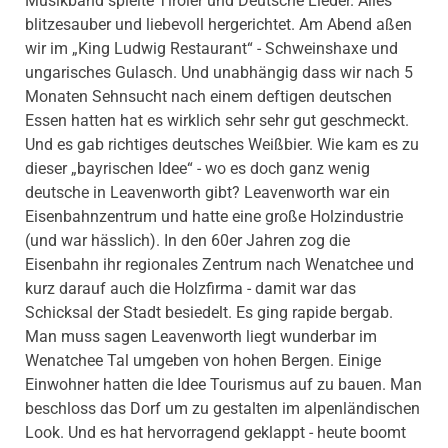
Musikband spielte Tiroler und Deutsche Lieder. Alles
blitzesauber und liebevoll hergerichtet. Am Abend aßen
wir im „King Ludwig Restaurant“ - Schweinshaxe und
ungarisches Gulasch. Und unabhängig dass wir nach 5
Monaten Sehnsucht nach einem deftigen deutschen
Essen hatten hat es wirklich sehr sehr gut geschmeckt.
Und es gab richtiges deutsches Weißbier. Wie kam es zu
dieser „bayrischen Idee“ - wo es doch ganz wenig
deutsche in Leavenworth gibt? Leavenworth war ein
Eisenbahnzentrum und hatte eine große Holzindustrie
(und war hässlich). In den 60er Jahren zog die
Eisenbahn ihr regionales Zentrum nach Wenatchee und
kurz darauf auch die Holzfirma - damit war das
Schicksal der Stadt besiedelt. Es ging rapide bergab.
Man muss sagen Leavenworth liegt wunderbar im
Wenatchee Tal umgeben von hohen Bergen. Einige
Einwohner hatten die Idee Tourismus auf zu bauen. Man
beschloss das Dorf um zu gestalten im alpenländischen
Look. Und es hat hervorragend geklappt - heute boomt